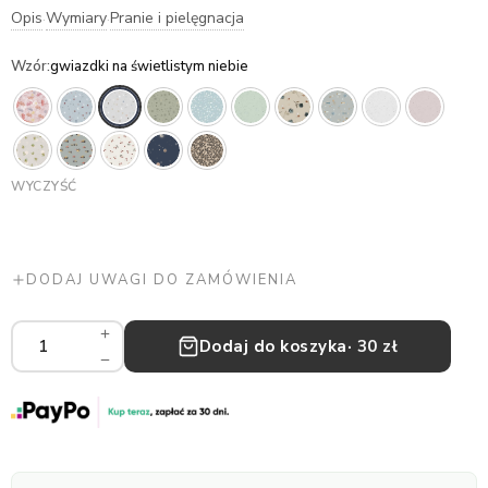
Opis
Wymiary
Pranie i pielęgnacja
·
·
Wzór
:
gwiazdki na świetlistym niebie
WYCZYŚĆ
DODAJ UWAGI DO ZAMÓWIENIA
Osłonka
Dodaj do koszyka
· 30 zł
na
pas
międzynóżkowy
ilość