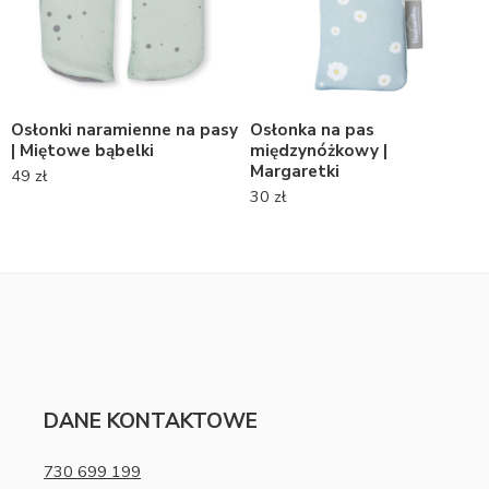
Osłonki naramienne na pasy
Osłonka na pas
| Miętowe bąbelki
międzynóżkowy |
Margaretki
49
zł
30
zł
DANE KONTAKTOWE
730 699 199