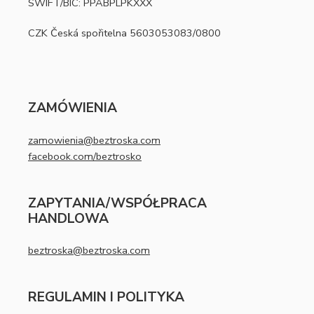
SWIFT/BIC: PPABPLPKXXX
CZK Česká spořitelna 5603053083/0800
ZAMÓWIENIA
zamowienia@beztroska.com
facebook.com/beztrosko
ZAPYTANIA/WSPÓŁPRACA
HANDLOWA
beztroska@beztroska.com
REGULAMIN I POLITYKA