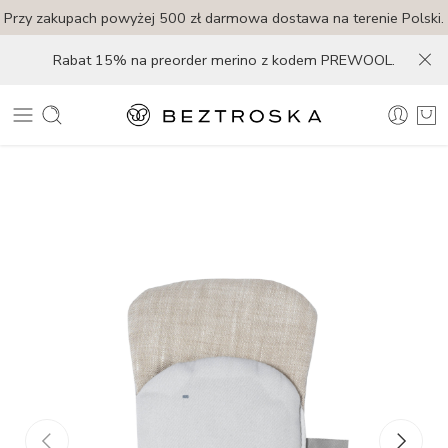
Przy zakupach powyżej 500 zł darmowa dostawa na terenie Polski.
Rabat 15% na preorder merino z kodem PREWOOL.