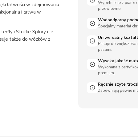
Wypełnienie z pianki 
ęki łatwości w zdejmowaniu
przewiewne.
nkcjonalna i łatwa w
Wodoodporny podn
Specjalny materiał c
rfly i Stokke Xplory nie
Uniwersalny kształ
pasuje także do wózków z
Pasuje do większości
pasami.
Wysoka jakość mat
Wykonana z certyfiko
premium.
Ręcznie szyte trocz
Zapewniają pewne mo