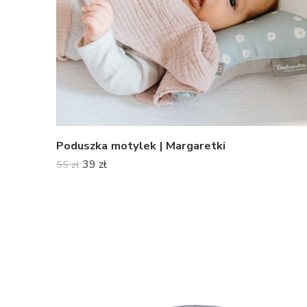
Poduszka motylek | Margaretki
39
zł
55
zł