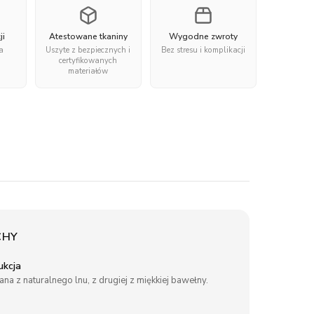
ji
Atestowane tkaniny
Wygodne zwroty
a
Uszyte z bezpiecznych i
Bez stresu i komplikacji
certyfikowanych
materiałów
CHY
ukcja
na z naturalnego lnu, z drugiej z miękkiej bawełny.