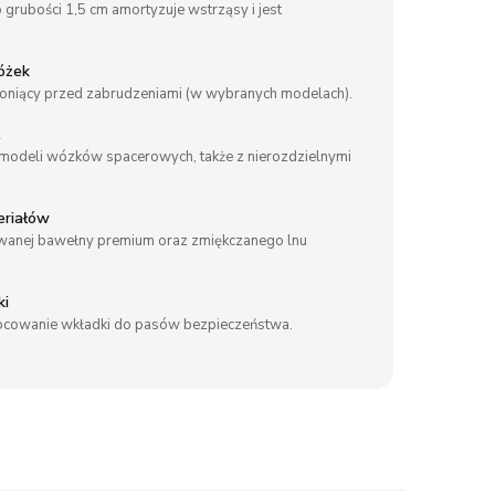
o grubości 1,5 cm amortyzuje wstrząsy i jest
óżek
hroniący przed zabrudzeniami (w wybranych modelach).
t
 modeli wózków spacerowych, także z nierozdzielnymi
eriałów
wanej bawełny premium oraz zmiękczanego lnu
ki
cowanie wkładki do pasów bezpieczeństwa.