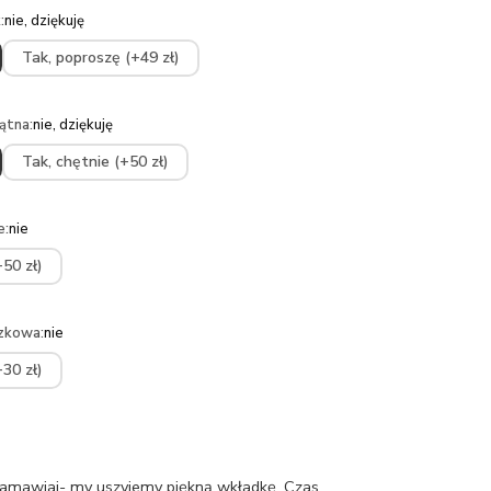
k
:
nie, dziękuję
Tak, poproszę (+49 zł)
ątna
:
nie, dziękuję
Tak, chętnie (+50 zł)
e
:
nie
50 zł)
ózkowa
:
nie
30 zł)
amawiaj- my uszyjemy piękną wkładkę. Czas