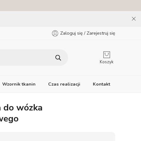
Zaloguj się / Zarejestruj się
Koszyk
Wzornik tkanin
Czas realizacji
Kontakt
 do wózka
wego