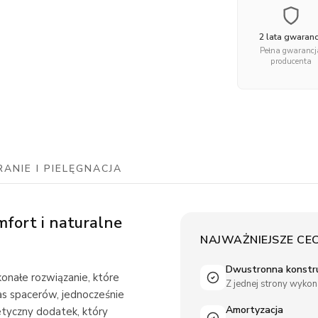
2 lata gwaranc
Pełna gwarancj
producenta
RANIE I PIELĘGNACJA
fort i naturalne
NAJWAŻNIEJSZE CE
Dwustronna konstr
nałe rozwiązanie, które
Z jednej strony wykona
s spacerów, jednocześnie
Amortyzacja
tetyczny dodatek, który