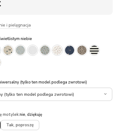
ł
nie i pielęgnacja
świetlistym niebie
uniwersalny (tylko ten model podlega zwrotowi)
ę motylek
:
nie, dziękuję
Tak, poproszę