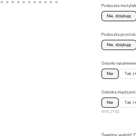
Poduszka motyle
Nie, dziękuję
Poduszka prostok
Nie, dziękuję
Osłonki naramienn
Nie
Tak (+
Osłonka międzyn
Nie
Tak (+
WYCZYŚĆ
Świetny wybór! Z