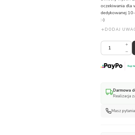
oczekiwania dla w
dedykowanej 10-
:-)
DODAJ UWAG
Wkładka
do
wózka
spacerowego
ilość
Darmowa do
Realizacja 
Masz pytani