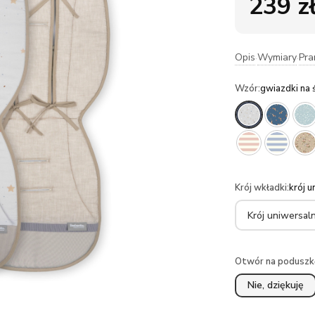
239
z
Opis
Wymiary
Pra
·
·
Wzór
:
gwiazdki na 
Krój wkładki
:
krój 
Otwór na poduszk
Nie, dziękuję