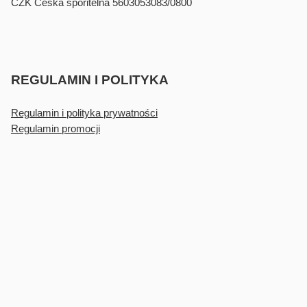
CZK Česká spořitelna 5603053083/0800
REGULAMIN I POLITYKA
Regulamin i polityka prywatności
Regulamin promocji