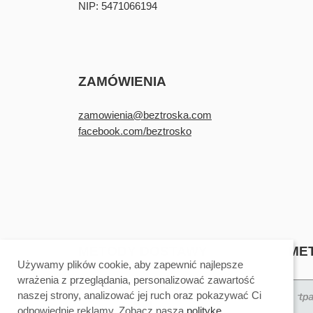
NIP: 5471066194
ZAMÓWIENIA
zamowienia@beztroska.com
facebook.com/beztrosko
METODY DOSTAWY
ME
Używamy plików cookie, aby zapewnić najlepsze
wrażenia z przeglądania, personalizować zawartość
naszej strony, analizować jej ruch oraz pokazywać Ci
odpowiednie reklamy. Zobacz naszą
politykę