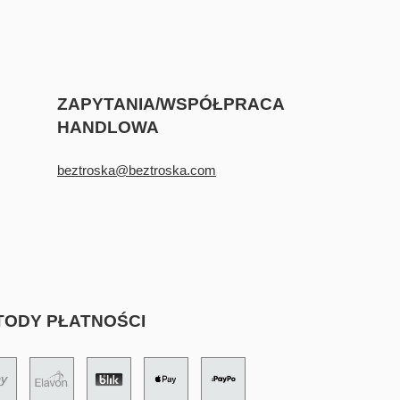
ZAPYTANIA/WSPÓŁPRACA
HANDLOWA
beztroska@beztroska.com
TODY PŁATNOŚCI