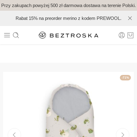
Przy zakupach powyżej 500 zł darmowa dostawa na terenie Polski.
Rabat 15% na preorder merino z kodem PREWOOL.
-71%