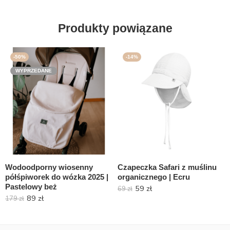
Produkty powiązane
-50%
-14%
WYPRZEDANE
Wodoodporny wiosenny
Czapeczka Safari z muślinu
półśpiworek do wózka 2025 |
organicznego | Ecru
Pastelowy beż
59
zł
69
zł
89
zł
179
zł