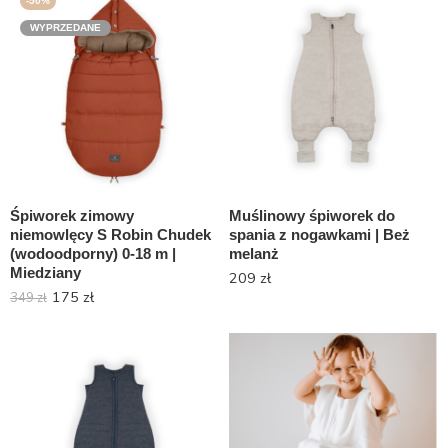
-50%
WYPRZEDANE
Śpiworek zimowy
Muślinowy śpiworek do
niemowlęcy S Robin Chudek
spania z nogawkami | Beż
(wodoodporny) 0-18 m |
melanż
Miedziany
209
zł
175
zł
349
zł