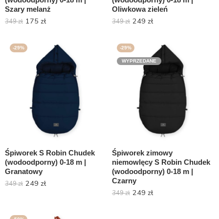
Szary melanż
Oliwkowa zieleń
175
zł
249
zł
349
zł
349
zł
-29%
-29%
WYPRZEDANE
Śpiworek S Robin Chudek
Śpiworek zimowy
(wodoodporny) 0-18 m |
niemowlęcy S Robin Chudek
Granatowy
(wodoodporny) 0-18 m |
Czarny
249
zł
349
zł
249
zł
349
zł