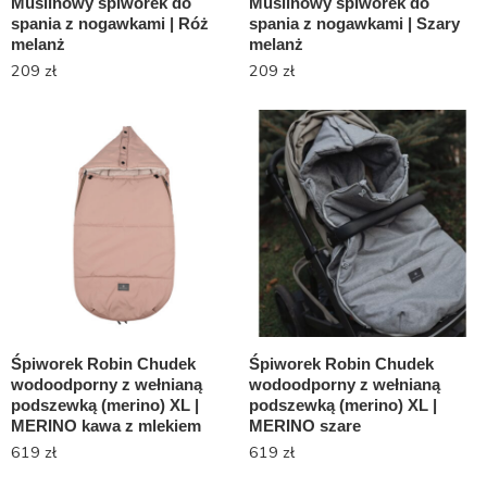
Muślinowy śpiworek do
Muślinowy śpiworek do
spania z nogawkami | Róż
spania z nogawkami | Szary
melanż
melanż
209
zł
209
zł
Śpiworek Robin Chudek
Śpiworek Robin Chudek
wodoodporny z wełnianą
wodoodporny z wełnianą
podszewką (merino) XL |
podszewką (merino) XL |
MERINO kawa z mlekiem
MERINO szare
619
zł
619
zł