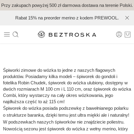
Przy zakupach powyżej 500 zł darmowa dostawa na terenie Polski.
Rabat 15% na preorder merino z kodem PREWOOL.
Śpiworki zimowe do wózka to jedne z naszych flagowych
produktów. Posiadamy kilka modeli – śpiworek do gondoli i
fotelika Robin Chudek, śpiworek do wózka ulubiony, dostępny w
dwóch rozmiarach M 100 cm i L 110 cm, oraz śpiworek do wózka
Combi, który wystarczy na cały okres wózkowania, jego
najdłuższa część to aż 115 cm!
Śpiworek do wózka posiada podszewkę z bawełnianego polarku
o strukturze baranka, dzięki temu jest ultra miękki ale i naturalny!
W podszewkach naszych śpiworków nie znajdziecie poliestru.
Nowością sezonu jest śpiworek do wózka z wełny merino, który