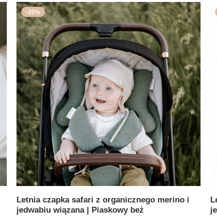
-20%
Letnia czapka safari z organicznego merino i
L
jedwabiu wiązana | Piaskowy beż
j