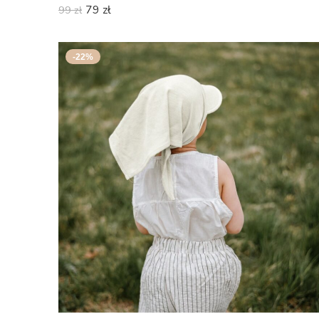
79
zł
99
zł
-22%