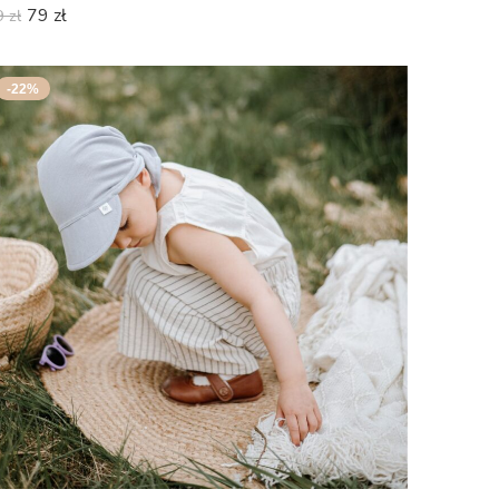
79
zł
9
zł
-22%