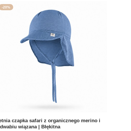
-20%
etnia czapka safari z organicznego merino i
edwabiu wiązana | Błękitna