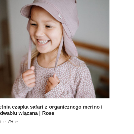
etnia czapka safari z organicznego merino i
edwabiu wiązana | Rose
79
zł
9
zł