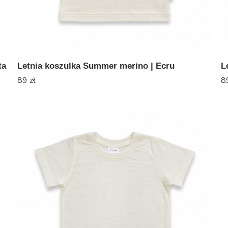
ta
Letnia koszulka Summer merino | Ecru
L
89
zł
8