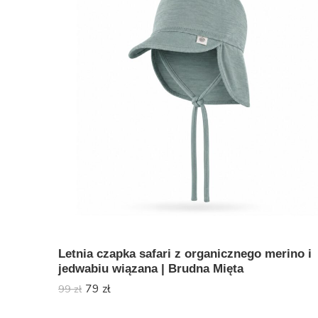
Letnia czapka safari z organicznego merino i
jedwabiu wiązana | Brudna Mięta
79
zł
99
zł