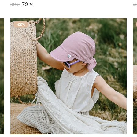
79
zł
99
zł
9
-22%