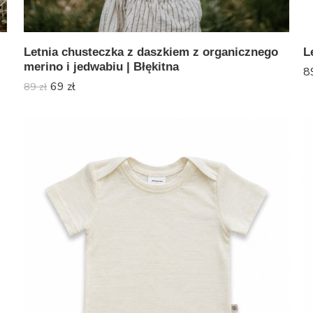
Letnia chusteczka z daszkiem z organicznego
L
merino i jedwabiu | Błękitna
8
69
zł
89
zł