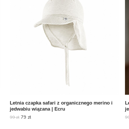
Letnia czapka safari z organicznego merino i
L
jedwabiu wiązana | Ecru
j
79
zł
99
zł
9