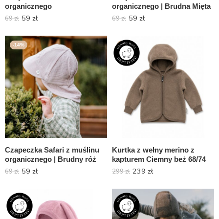
organicznego
organicznego | Brudna Mięta
59
zł
59
zł
69
zł
69
zł
-14%
-20%
Czapeczka Safari z muślinu
Kurtka z wełny merino z
organicznego | Brudny róż
kapturem Ciemny beż 68/74
59
zł
239
zł
69
zł
299
zł