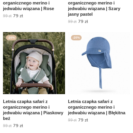
organicznego merino i
organicznego merino i
jedwabiu wiązana | Rose
jedwabiu wiązana | Szary
jasny pastel
79
zł
99
zł
79
zł
99
zł
-20%
-20%
Letnia czapka safari z
Letnia czapka safari z
organicznego merino i
organicznego merino i
jedwabiu wiązana | Piaskowy
jedwabiu wiązana | Błękitna
beż
79
zł
99
zł
79
zł
99
zł