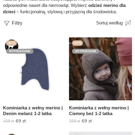
odpowiednie nawet dla niemowląt. Wybierz
odzież merino dla
dzieci
– funkcjonalną, stylową i przyjazną dla środowiska.
Filtry
Sortuj według
-57%
-57%
WYPRZEDANE
WYPRZEDANE
Kominiarka z wełny merino |
Kominiarka z wełny merino |
Denim melanż 1-2 latka
Ciemny beż 1-2 latka
69
zł
69
zł
159
zł
159
zł