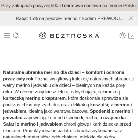
Przy zakupach powyżej 500 zł darmowa dostawa na terenie Polski.
Rabat 15% na preorder merino z kodem PREWOOL.
Naturalne ubranka merino dla dzieci – komfort i ochrona
przez cały rok
Poznaj wyjątkową kolekcję naturalnych ubranek z
wełny merino i jedwabiu dla dzieci – idealnych na każdą porę
roku. W ofercie znajdziesz lekką, oddychającą całoroczną
kurteczkę merino z kapturem
, która doskonale sprawdza się
podczas chłodniejszych dni, oraz delikatną
koszulkę z merino i
jedwabiem
, idealną jako warstwa bazowa.
Spodenki z merino i
jedwabiu
zapewniają komfort i swobodę ruchu, a
czapeczka
Safari z merino i jedwabiem
chroni głowę i kark dziecka przed
słońcem. Produkty idealne na lato.
Ubranka wykonane są z
naturalnych materiałów, oddychające, miękkie dla skóry i