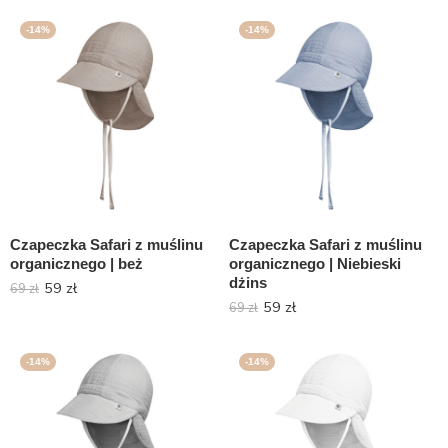
-14%
-14%
Czapeczka Safari z muślinu
Czapeczka Safari z muślinu
organicznego | beż
organicznego | Niebieski
dżins
59
zł
69
zł
59
zł
69
zł
-14%
-14%