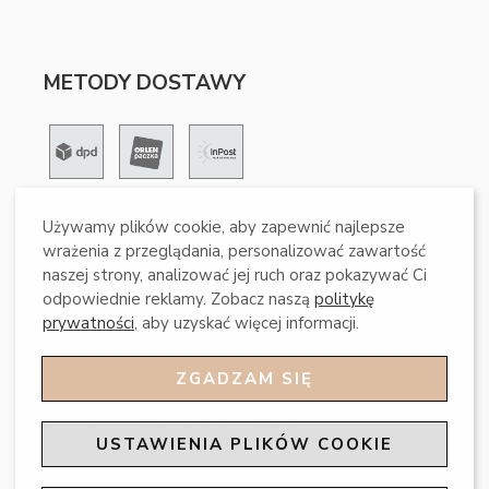
METODY DOSTAWY
Używamy plików cookie, aby zapewnić najlepsze
METODY PŁATNOŚCI
wrażenia z przeglądania, personalizować zawartość
naszej strony, analizować jej ruch oraz pokazywać Ci
odpowiednie reklamy. Zobacz naszą
politykę
prywatności
, aby uzyskać więcej informacji.
ZGADZAM SIĘ
©2024 Beztroska All rights reserved
USTAWIENIA PLIKÓW COOKIE