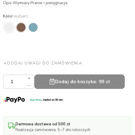
Opis
Wymiary
Pranie i pielęgnacja
·
·
Kolor
:
wybierz
DODAJ UWAGI DO ZAMÓWIENIA
Ponczo
Dodaj do koszyka
· 99 zł
kąpielowe
szlafrok
|
1-
3
lata
ilość
Darmowa dostawa od 500 zł
Realizacja zamówienia: 5–7 dni roboczych