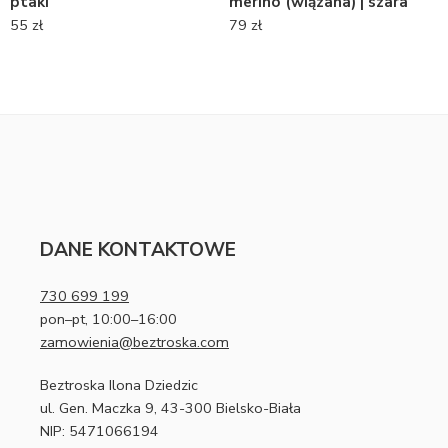
ptaki
merino (wiązana) | szara
55
zł
79
zł
DANE KONTAKTOWE
730 699 199
pon–pt, 10:00–16:00
zamowienia@beztroska.com
Beztroska Ilona Dziedzic
ul. Gen. Maczka 9, 43-300 Bielsko-Biała
NIP: 5471066194