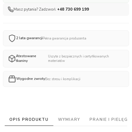
Masz pytania? Zadzwoń:
+48 730 699 199
2 lata gwarancji
Pełna gwarancja producenta
Atestowane
Uszyte z bezpiecznych i certyfikowanych
tkaniny
materiałów
Wygodne zwroty
Bez stresu i komplikacji
OPIS PRODUKTU
WYMIARY
PRANIE I PIELĘG