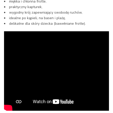
miękka i chłonna frotte,
praktyczny kapturek,
wygodny krój zapewniający swobodę ruchów,
idealne po kąpieli, na basen i plażę,
delikatne dla skóry dziecka (bawełniane frotte).