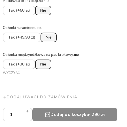
Poduszka prostokątna
:
nie
Tak (+50 zł)
Nie
Osłonki naramienne
:
nie
Tak (+49.98 zł)
Nie
Osłonka międzynóżkowa na pas krokowy
:
nie
Tak (+30 zł)
Nie
WYCZYŚĆ
DODAJ UWAGI DO ZAMÓWIENIA
Wkładka
Dodaj do koszyka
· 296 zł
do
wózka