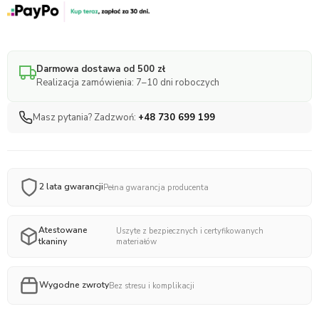
Cybex
z
wełny
merynosowej
ilość
Darmowa dostawa od 500 zł
Realizacja zamówienia: 7–10 dni roboczych
Masz pytania? Zadzwoń:
+48 730 699 199
2 lata gwarancji
Pełna gwarancja producenta
Atestowane
Uszyte z bezpiecznych i certyfikowanych
tkaniny
materiałów
Wygodne zwroty
Bez stresu i komplikacji