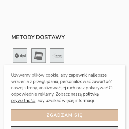
METODY DOSTAWY
Używamy plików cookie, aby zapewnić najlepsze
METODY PŁATNOŚCI
wrażenia z przeglądania, personalizować zawartość
naszej strony, analizować jej ruch oraz pokazywać Ci
odpowiednie reklamy. Zobacz naszą
politykę
prywatności
, aby uzyskać więcej informacji.
ZGADZAM SIĘ
©2024 Beztroska All rights reserved