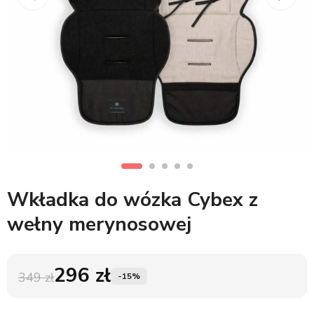
Wkładka do wózka Cybex z
wełny merynosowej
296
zł
349
zł
-15%