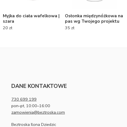
Myjka do ciała wafelkowa |
Osłonka międzynóżkowa na
szara
pas wg Twojego projektu
20
zł
35
zł
DANE KONTAKTOWE
730 699 199
pon–pt, 10:00–16:00
zamowienia@beztroska.com
Beztroska Ilona Dziedzic