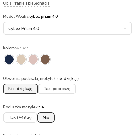
Opis
Pranie i pielęgnacja
·
Model Wózka
:
cybex priam 4.0
Kolor
:
wybierz
Otwór na poduszkę motylek
:
nie, dziękuję
Nie, dziękuję
Tak, poproszę
Poduszka motylek
:
nie
Tak (+49 zł)
Nie