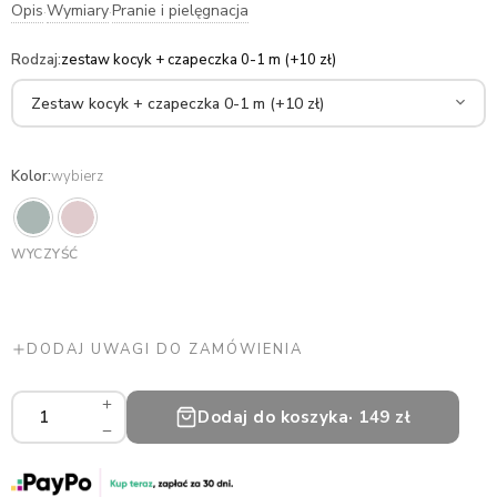
Opis
Wymiary
Pranie i pielęgnacja
·
·
Rodzaj
:
zestaw kocyk + czapeczka 0-1 m (+10 zł)
Kolor
:
wybierz
WYCZYŚĆ
DODAJ UWAGI DO ZAMÓWIENIA
Zestaw
Dodaj do koszyka
· 149 zł
merino
dla
niemowlaka
ilość