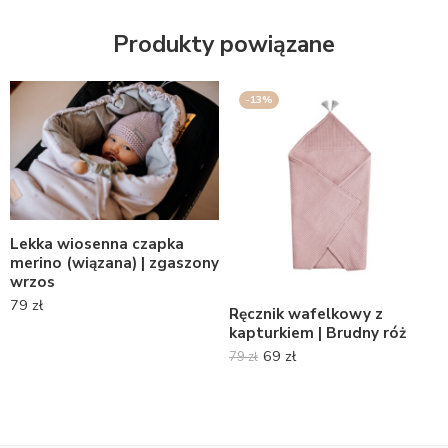
Produkty powiązane
-13%
Lekka wiosenna czapka
merino (wiązana) | zgaszony
wrzos
79
zł
Ręcznik wafelkowy z
kapturkiem | Brudny róż
69
zł
79
zł