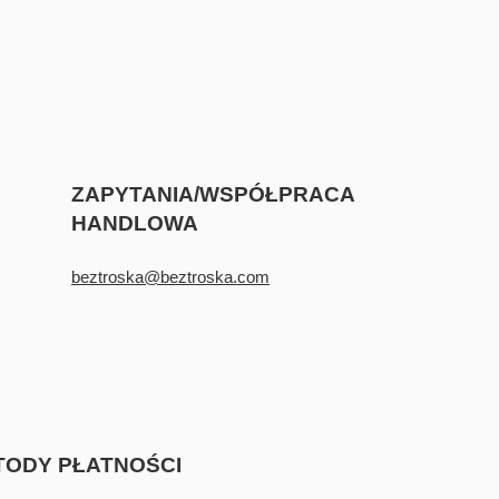
ZAPYTANIA/WSPÓŁPRACA
HANDLOWA
beztroska@beztroska.com
TODY PŁATNOŚCI