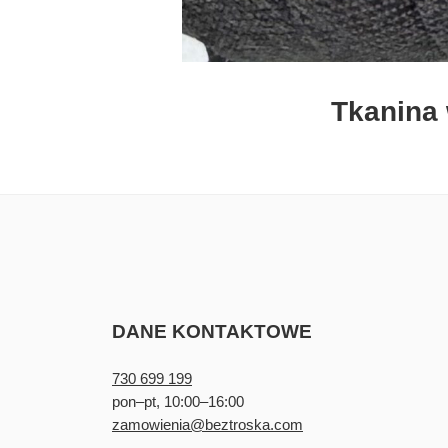
Tkanina 
DANE KONTAKTOWE
730 699 199
pon–pt, 10:00–16:00
zamowienia@beztroska.com