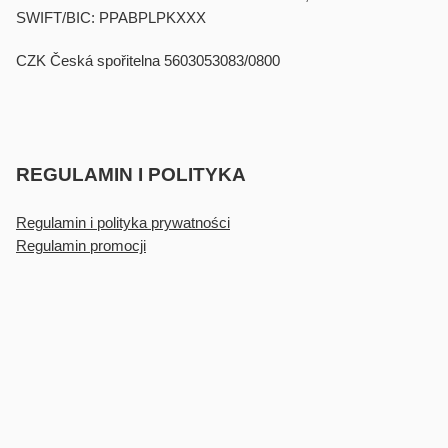
SWIFT/BIC: PPABPLPKXXX
CZK Česká spořitelna 5603053083/0800
REGULAMIN I POLITYKA
Regulamin i polityka prywatności
Regulamin promocji