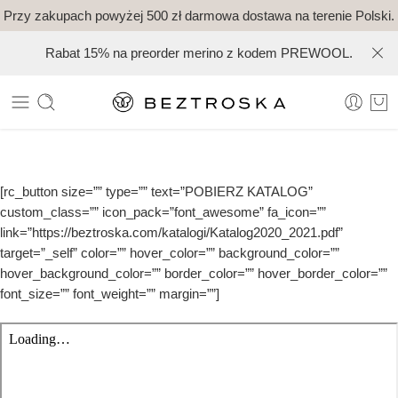
Przy zakupach powyżej 500 zł darmowa dostawa na terenie Polski.
Rabat 15% na preorder merino z kodem PREWOOL.
[rc_button size=”” type=”” text=”POBIERZ KATALOG”
custom_class=”” icon_pack=”font_awesome” fa_icon=””
link=”https://beztroska.com/katalogi/Katalog2020_2021.pdf”
target=”_self” color=”” hover_color=”” background_color=””
hover_background_color=”” border_color=”” hover_border_color=””
font_size=”” font_weight=”” margin=””]