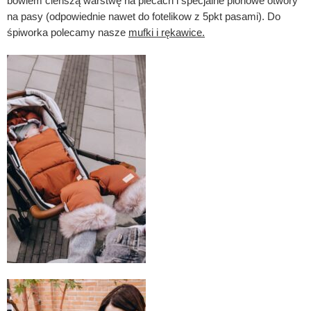
bowiem cieńszą warstwę na plecach i specjalne pionowe otwory
na pasy (odpowiednie nawet do fotelikow z 5pkt pasami). Do
śpiworka polecamy nasze
mufki i rękawice.