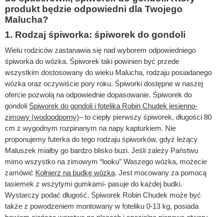
produkt będzie odpowiedni dla Twojego
Malucha?
1. Rodzaj śpiworka: śpiworek do gondoli
Wielu rodziców zastanawia się nad wyborem odpowiedniego
śpiworka do wózka. Śpiworek taki powinien być przede
wszystkim dostosowany do wieku Malucha, rodzaju posiadanego
wózka oraz oczywiście pory roku. Śpiworki dostępne w naszej
ofercie pozwolą na odpowiednie dopasowanie. Śpiworek do
gondoli
Śpiworek do gondoli i fotelika Robin Chudek jesienno-
zimowy (wodoodporny)
– to ciepły pierwszy śpiworek, długości 80
cm z wygodnym rozpinanym na napy kapturkiem. Nie
proponujemy futerka do tego rodzaju śpiworków, gdyż leżący
Maluszek miałby go bardzo blisko buzi. Jeśli zależy Państwu
mimo wszystko na zimowym “looku” Waszego wózka, możecie
zamówić
Kołnierz na budkę wózka
. Jest mocowany za pomocą
tasiemek z wszytymi gumkami- pasuje do każdej budki.
Wystarczy podać długość. Śpiworek Robin Chudek może być
także z powodzeniem montowany w foteliku 0-13 kg, posiada