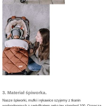
3. Materiał śpiworka.
Nasze śpiworki, mufki i rękawice szyjemy z tkanin
wodoodpornych z certyfikatem oeko tex standard 100. Oznacza