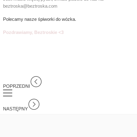
beztroska@beztroska.com
Polecamy nasze śpiworki do wózka.
Pozdrawiamy, Beztroskie <3
POPRZEDNI
NASTĘPNY