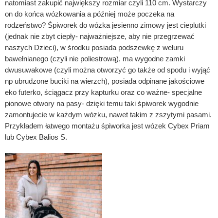
natomiast zakupić największy rozmiar czyli 110 cm. Wystarczy
on do końca wózkowania a później może poczeka na
rodzeństwo? Śpiworek do wózka jesienno zimowy jest cieplutki
(jednak nie zbyt ciepły- najważniejsze, aby nie przegrzewać
naszych Dzieci), w środku posiada podszewkę z weluru
bawełnianego (czyli nie poliestrową), ma wygodne zamki
dwusuwakowe (czyli można otworzyć go także od spodu i wyjąć
np ubrudzone buciki na wierzch), posiada odpinane jakościowe
eko futerko, ściągacz przy kapturku oraz co ważne- specjalne
pionowe otwory na pasy- dzięki temu taki śpiworek wygodnie
zamontujecie w każdym wózku, nawet takim z zszytymi pasami.
Przykładem łatwego montażu śpiworka jest wózek Cybex Priam
lub Cybex Balios S.