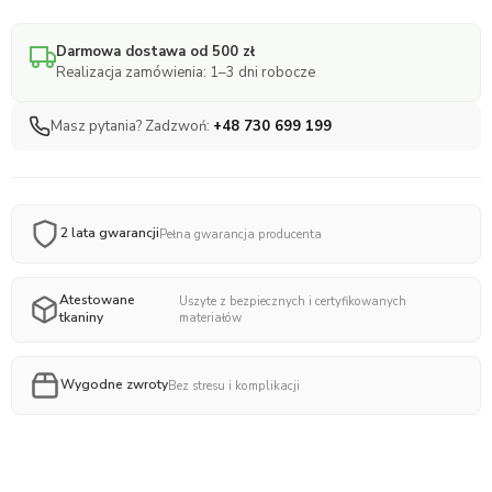
dwuczęściowa
3D
Darmowa dostawa od 500 zł
Mesh
Realizacja zamówienia: 1–3 dni robocze
ilość
Masz pytania? Zadzwoń:
+48 730 699 199
2 lata gwarancji
Pełna gwarancja producenta
Atestowane
Uszyte z bezpiecznych i certyfikowanych
tkaniny
materiałów
Wygodne zwroty
Bez stresu i komplikacji