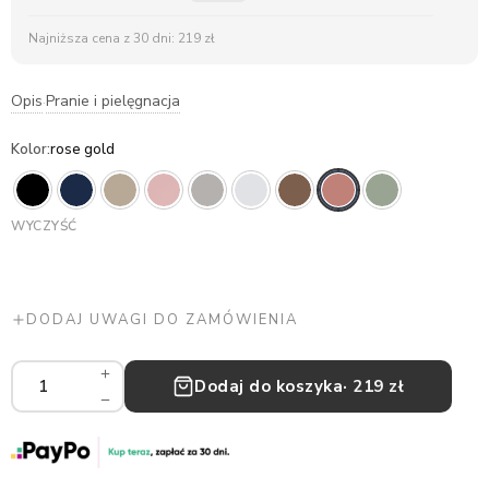
Najniższa cena z 30 dni: 219 zł
Opis
Pranie i pielęgnacja
·
Kolor
:
rose gold
WYCZYŚĆ
DODAJ UWAGI DO ZAMÓWIENIA
Wkładka
Dodaj do koszyka
· 219 zł
do
fotelika
z
wełny
merino