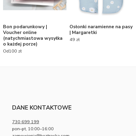
Bon podarunkowy |
Osłonki naramienne na pasy
Voucher online
| Margaretki
(natychmiastowa wysyłka
49
zł
o każdej porze)
Od
100
zł
DANE KONTAKTOWE
730 699 199
pon–pt, 10:00–16:00
zamowienia@beztroska.com