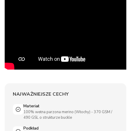
NAJWAŻNIEJSZE CECHY
Materiał
100% wełna parzona merino (Włochy) - 370 GSM /
490 GSL o strukturze buckle
Podkład