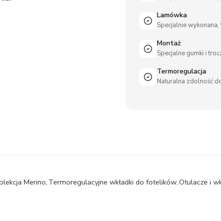
Lamówka
Specjalnie wykonana,
Montaż
Specjalne gumki i tro
Termoregulacja
Naturalna zdolność do
olekcja Merino
,
Termoregulacyjne wkładki do fotelików
,
Otulacze i w