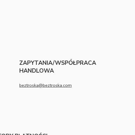
ZAPYTANIA/WSPÓŁPRACA
HANDLOWA
beztroska@beztroska.com