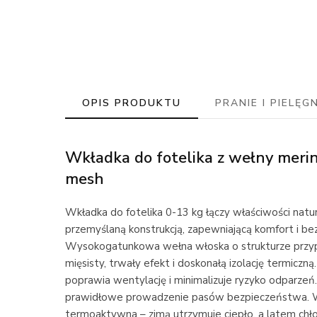
OPIS PRODUKTU
PRANIE I PIELĘG
Wkładka do fotelika z wełny meri
mesh
Wkładka do fotelika 0-13 kg łączy właściwości natu
przemyślaną konstrukcją, zapewniającą komfort i b
Wysokogatunkowa wełna włoska o strukturze przyp
mięsisty, trwały efekt i doskonałą izolację termiczną
poprawia wentylację i minimalizuje ryzyko odparzeń
prawidłowe prowadzenie pasów bezpieczeństwa. Wk
termoaktywna – zimą utrzymuje ciepło, a latem chło