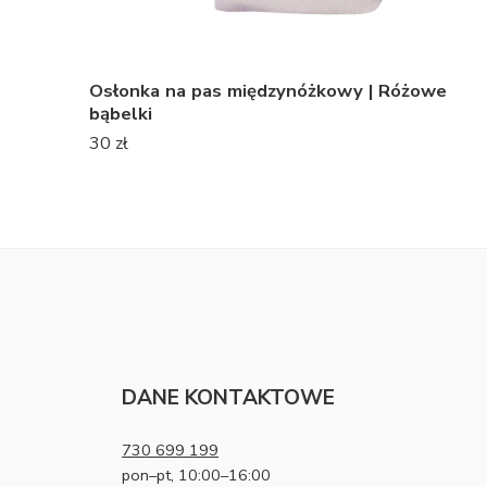
we
Osłonki naramienne na pasy | Gwiazdki na
błękitnym niebie
49
zł
DANE KONTAKTOWE
730 699 199
pon–pt, 10:00–16:00