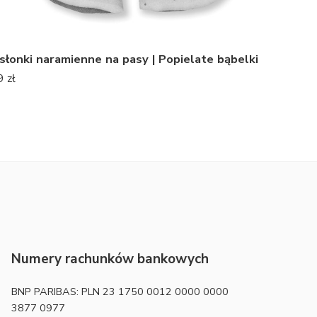
kładka do Cybex | Zielnik
Wkładka
bąbelki
39
zł
239
zł
Numery rachunków bankowych
BNP PARIBAS: PLN 23 1750 0012 0000 0000
3877 0977