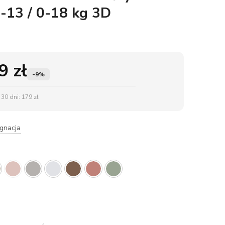
-13 / 0-18 kg 3D
99
zł
-9%
30 dni: 179 zł
ęgnacja