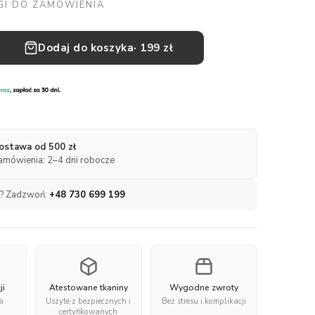
I DO ZAMÓWIENIA
Dodaj do koszyka
· 199 zł
stawa od 500 zł
zamówienia: 2–4 dni robocze
a? Zadzwoń:
+48 730 699 199
ji
Atestowane tkaniny
Wygodne zwroty
a
Uszyte z bezpiecznych i
Bez stresu i komplikacji
certyfikowanych