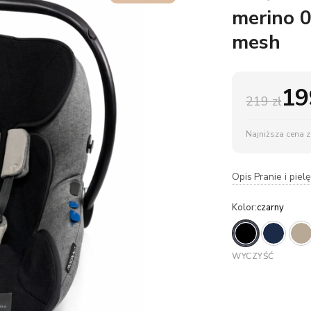
merino 0
mesh
1
219 zł
Najniższa cena z 
Opis
Pranie i piel
·
Kolor
:
czarny
WYCZYŚĆ