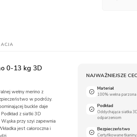
NACJA
no 0-13 kg 3D
NAJWAŻNIEJSZE CE
Materiał
ralnej wełny merino z
100% wełna parzona 
ezpieczeństwo w podróży.
Podkład
ominającej buckle daje
Oddychająca siatka 3D
. Podkład z siatki 3D
odparzeniom
. Wąska przy szyi zapewnia
ładka jest całoroczna i
Bezpieczeństwo
Certyfikowane tkaniny
dzi.