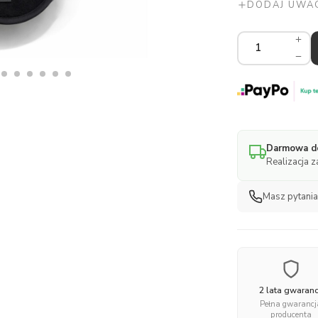
DODAJ UWAG
Wkładka
do
fotelika
z
wełny
merino
0-
13
Darmowa do
/
Realizacja 
0-
18
kg
Masz pytani
3D
mesh
ilość
2 lata gwaranc
Pełna gwarancj
producenta