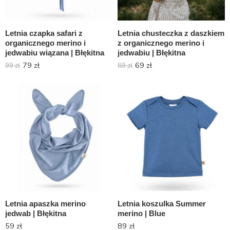
Letnia czapka safari z
Letnia chusteczka z daszkiem
organicznego merino i
z organicznego merino i
jedwabiu wiązana | Błękitna
jedwabiu | Błękitna
79
zł
69
zł
99
zł
89
zł
Letnia apaszka merino
Letnia koszulka Summer
jedwab | Błękitna
merino | Blue
59
zł
89
zł