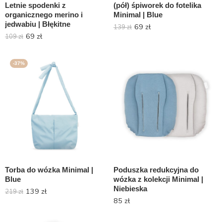
Letnie spodenki z
(pół) śpiworek do fotelika
organicznego merino i
Minimal | Blue
jedwabiu | Błękitne
69
zł
139
zł
69
zł
109
zł
-37%
Torba do wózka Minimal |
Poduszka redukcyjna do
Blue
wózka z kolekcji Minimal |
Niebieska
139
zł
219
zł
85
zł