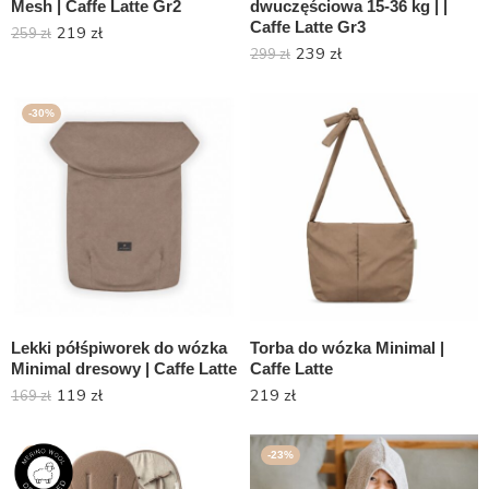
Mesh | Caffe Latte Gr2
dwuczęściowa 15-36 kg | |
Caffe Latte Gr3
219
zł
259
zł
239
zł
299
zł
-30%
Lekki półśpiworek do wózka
Torba do wózka Minimal |
Minimal dresowy | Caffe Latte
Caffe Latte
119
zł
219
zł
169
zł
-15%
-23%