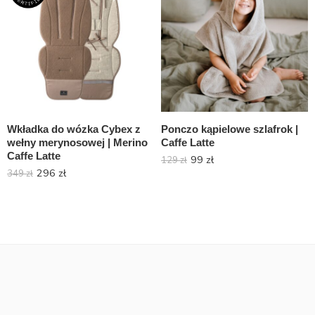
Wkładka do wózka Cybex z
Ponczo kąpielowe szlafrok |
wełny merynosowej | Merino
Caffe Latte
Caffe Latte
99
zł
129
zł
296
zł
349
zł