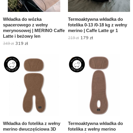
Wkładka do wózka
Termoaktywna wkładka do
spacerowego z wełny
fotelika 0-13 /0-18 kg z wełny
merynosowej | MERINO Caffe
merino | Caffe Latte gr 1
Latte i beżowy len
179
zł
219
zł
319
zł
349
zł
-15%
-20%
Wkładka do fotelika z wełny
Termoaktywna wkładka do
merino dwuczęściowa 3D
fotelika z wełny merino