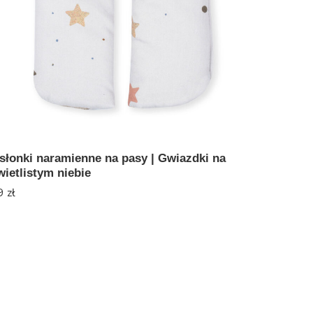
słonki naramienne na pasy | Gwiazdki na
wietlistym niebie
9
zł