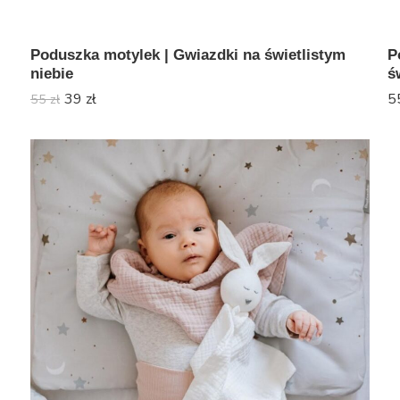
Poduszka motylek | Gwiazdki na świetlistym
P
niebie
ś
39
zł
5
55
zł