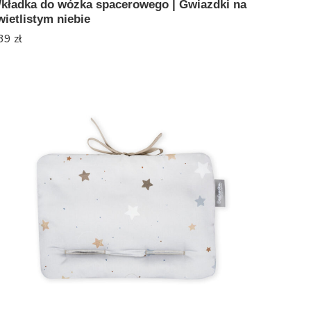
kładka do wózka spacerowego | Gwiazdki na
wietlistym niebie
39
zł