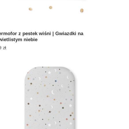
ermofor z pestek wiśni | Gwiazdki na
wietlistym niebie
9
zł