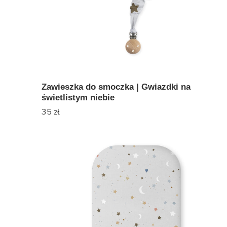
Zawieszka do smoczka | Gwiazdki na
świetlistym niebie
35
zł