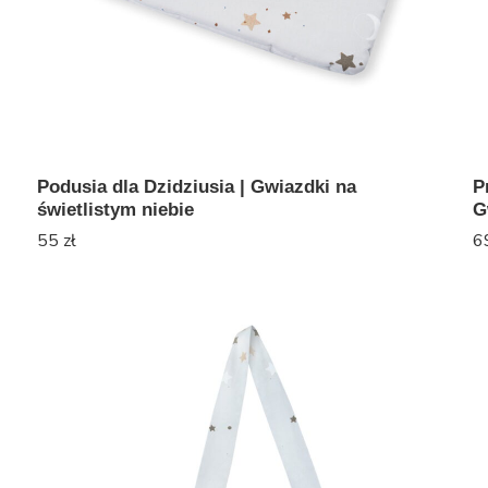
Podusia dla Dzidziusia | Gwiazdki na
P
świetlistym niebie
G
55
zł
6