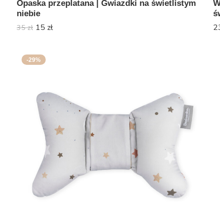
Opaska przeplatana | Gwiazdki na świetlistym
W
niebie
ś
15
zł
2
35
zł
-29%