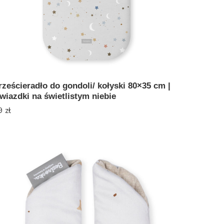
rześcieradło do gondoli/ kołyski 80×35 cm |
wiazdki na świetlistym niebie
9
zł